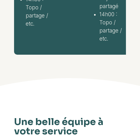
partagé
Topo /
14h00 :
partage /
Topo /
etc.
partage /
etc.
Une belle équipe à
votre service